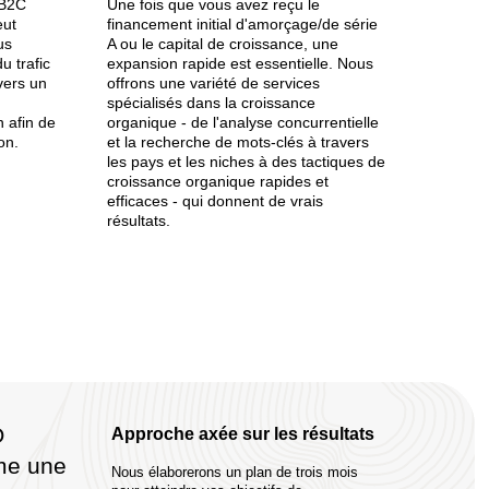
 B2C
Une fois que vous avez reçu le
eut
financement initial d'amorçage/de série
us
A ou le capital de croissance, une
u trafic
expansion rapide est essentielle. Nous
 vers un
offrons une variété de services
spécialisés dans la croissance
n afin de
organique - de l'analyse concurrentielle
on.
et la recherche de mots-clés à travers
les pays et les niches à des tactiques de
croissance organique rapides et
efficaces - qui donnent de vrais
..........................................................................
..........................................................................
résultats.
..........................................................................
O
Approche axée sur les résultats
me une
Nous élaborerons un plan de trois mois