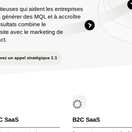
euses qui aident les entreprises
à générer des MQL et à accroître
sultats combine le
 site avec le marketing de
ct.
Explore details of the servic
 details of the service
vez un appel stratégique 1:1
C SaaS
B2C SaaS