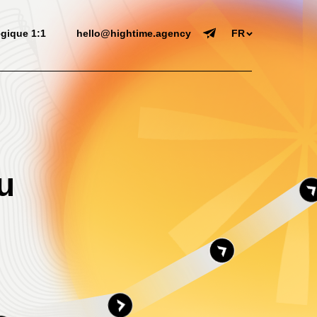
égique 1:1
hello@hightime.agency
FR
u