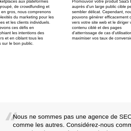
etplaces aux plateformes
Promouvoir votre produit SaaS
groupé, de crowdfunding et
auprès d'un large public cible p
e en gros, nous comprenons
sembler délicat. Cependant, no
lexités du marketing pour les
pouvons générer efficacement d
es et les clients individuels.
vers votre site web et le diriger
evons ces défis en
contenu ciblé et des pages
phiant les intentions des
d'atterrissage de cas d'utilisatio
urs et en ciblant tous les
maximiser vos taux de conversi
 sur le bon public.
Nous ne sommes pas une agence de SE
comme les autres. Considérez-nous com