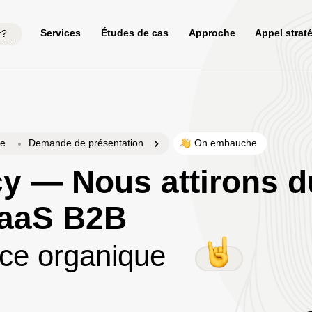
Services
Études de cas
Approche
Appel strat
r?
le
Demande de présentation
On embauche
cy
— Nous attirons d
 SaaS B2B
nce organique