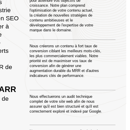
pour atteindre vos objectifs de
s
croissance. Notre plan comprend
trie
l'optimisation de votre contenu actuel,
la création de nouvelles stratégies de
 en SEO
contenu ambitieuses et le
er à
développement de l'expertise de votre
marque dans le domaine.
e
..........................................................................
e
Nous créerons un contenu à fort taux de
erts
conversion ciblant les meilleurs mots-clés,
les plus commercialement viables. Notre
priorité est de maximiser vos taux de
R de
conversion afin de générer une
augmentation durable du MRR et d'autres
indicateurs clés de performance.
n ARR
..........................................................................
Nous effectuerons un audit technique
s de
complet de votre site web afin de nous
assurer qu'il est bien structuré et qu'il est
correctement exploré et indexé par Google.
..........................................................................