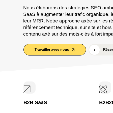
Nous élaborons des stratégies SEO ambiti
SaaS à augmenter leur trafic organique, 
leur MRR. Notre approche axée sur les ré
référencement technique, sur site et hors
contenu axé sur des mots-clés à fort impa
Explore details of the service
Explore
Travailler avec nous
Réser
B2B SaaS
B2B2